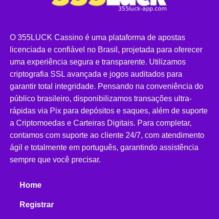
O 355LUCK Cassino é uma plataforma de apostas
licenciada e confiável no Brasil, projetada para oferecer
uma experiência segura e transparente. Utilizamos
criptografia SSL avançada e jogos auditados para
garantir total integridade. Pensando na conveniência do
público brasileiro, disponibilizamos transações ultra-
rápidas via Pix para depósitos e saques, além de suporte
a Criptomoedas e Carteiras Digitais. Para completar,
contamos com suporte ao cliente 24/7, com atendimento
ágil e totalmente em português, garantindo assistência
sempre que você precisar.
Home
Registrar