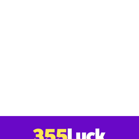
Estratégias Matadoras para Maximizar
Ganhos no slot
Sorte manda, mas jogue esperto para vencer mais:
Controle seu bankroll: Fixe um teto de aposta e respeite—
isso te mantém girando até o “Boi da Fortuna jackpot
máximo.”
Vá devagar no início: Apostas baixas prolongam a sessão e
te levam às bônus lucrativas.
Esmague os bônus da 355LUCK: Giros grátis e depósitos
extras viram chances reais de 10x.
O Slot que os Brasileiros Não Largam
Brasileiros elegem slot pelo payout insano, gráficos que
hipnotizam e ação que vicia—tudo otimizado para e conversas
reais sobre vitórias épicas.