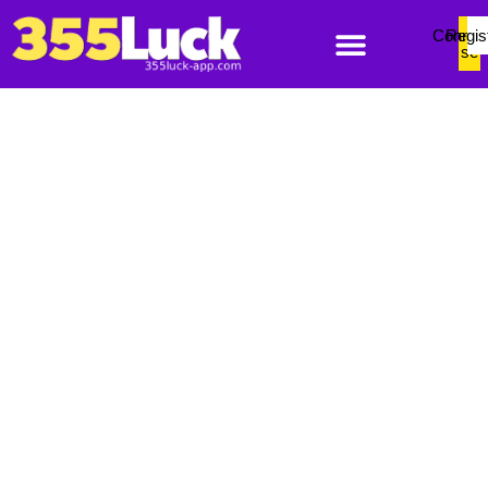
Connec
Regis
se
Futebol – Melhores Odds Agora no
355LUCK
O futebol incendeia o Brasil como nada mais — ele sai dos
gramados e explode no mercado de apostas esportivas mais
quente do mundo. Se você quer faturar no cassino brasileiro
em alta e nas apostas, domina as manhas do futebol brasileiro
de cor. Já vi torcedores casuais virarem feras assim.
Partidas Principais nas Futebol Ligas
Populares
O Brasil tem calendário de futebol sem parar, com níveis
nacional e estadual.
Escadinha Nacional: Onde Rola a Treta Grande
De maio a dezembro, o Campeonato Brasileiro domina,
atraindo apostas pesadas em jogos decisivos.